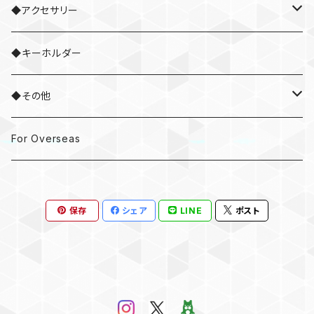
◆アクセサリー
・ネックレス
◆キーホルダー
・ブレスレット
◆その他
・ネクタイピン
・ドラムスティック
For Overseas
・ピアス / イヤリング
保存
シェア
LINE
ポスト