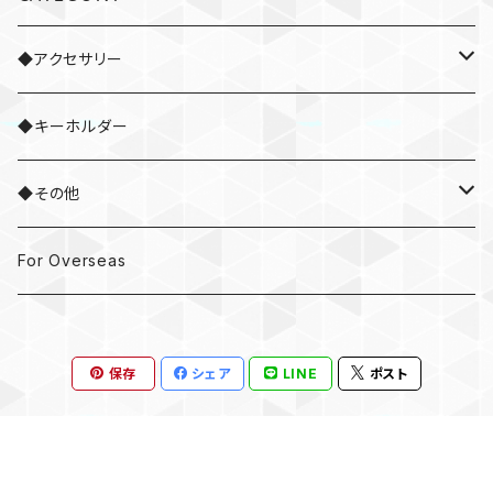
◆アクセサリー
・ネックレス
◆キーホルダー
・ブレスレット
◆その他
・ネクタイピン
・ドラムスティック
For Overseas
・ピアス / イヤリング
保存
シェア
LINE
ポスト