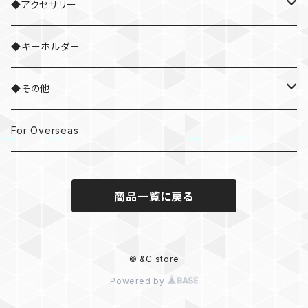
◆アクセサリー
・ネックレス
◆キーホルダー
・ブレスレット
◆その他
・ネクタイピン
・ドラムスティック
For Overseas
・ピアス / イヤリング
商品一覧に戻る
© &C store
Powered by