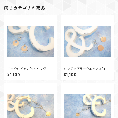
同じカテゴリの商品
サークルピアス/イヤリング
ハンギングサークルピアス/イヤ
リング
¥1,100
¥1,100