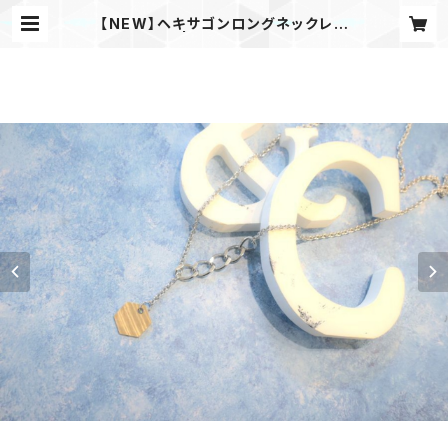
【NEW】ヘキサゴンロングネックレス
| &C store