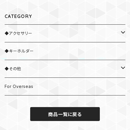
CATEGORY
◆アクセサリー
・ネックレス
◆キーホルダー
・ブレスレット
◆その他
・ネクタイピン
・ドラムスティック
For Overseas
・ピアス / イヤリング
商品一覧に戻る