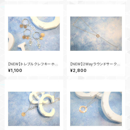
【NEW】トレブルクレフキーホル
【NEW】2Wayラウンドサークル
ダー
ネックレス
¥1,100
¥2,800