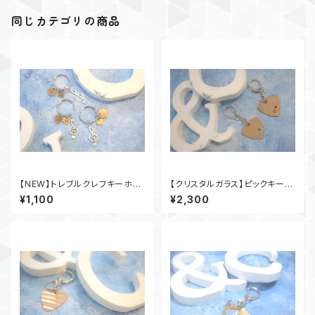
同じカテゴリの商品
【NEW】トレブルクレフキーホル
【クリスタルガラス】ピックキーホ
ダー
ルダー
¥1,100
¥2,300