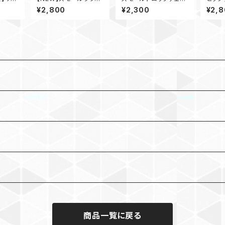
レス
ドサークルロングネック
ンネックレス
ス
¥2,800
¥2,300
¥2,
レス
商品一覧に戻る