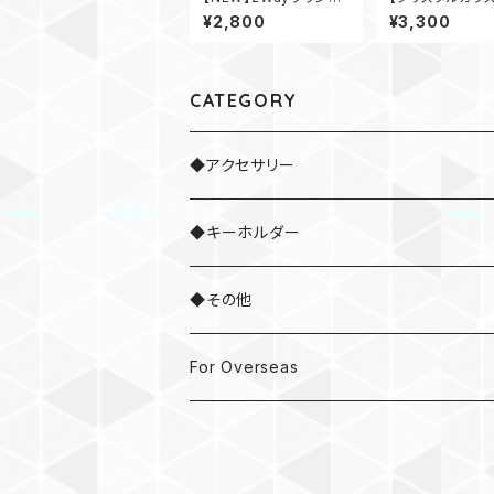
サークルネックレス
クル革ひもネック
¥2,800
¥3,300
CATEGORY
◆アクセサリー
・ネックレス
◆キーホルダー
・ブレスレット
◆その他
・ネクタイピン
・ドラムスティック
For Overseas
・ピアス / イヤリング