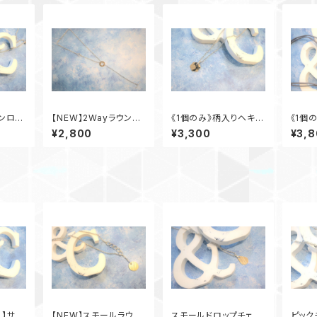
ゴンロン
【NEW】2Wayラウンド
《1個のみ》柄入りヘキサ
《1個
サークルネックレス
ゴンチェーンネックレス
ル革ひ
¥2,800
¥3,300
¥3,
ラック)
ス】サー
【NEW】スモールラウン
スモールドロップチェー
ピック