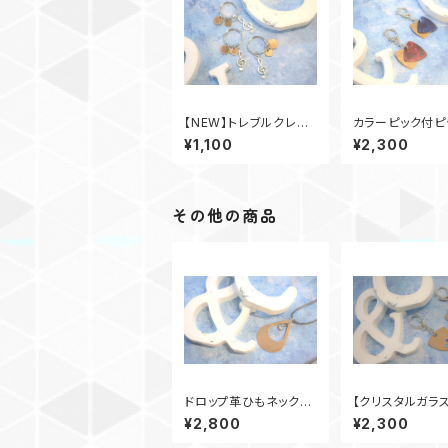
【NEW】トレブルクレフ
カラーピック付ピ
キーホルダー
ーホルダー
¥1,100
¥2,300
その他の商品
ドロップ革ひもネックレ
【クリスタルガラス
ス
クキーホルダー
¥2,800
¥2,300