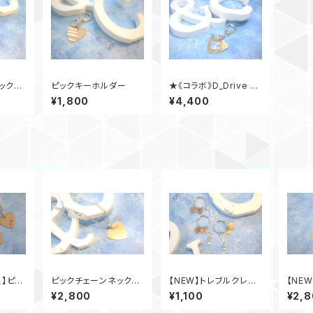
ックキ
ピックキーホルダー
★《コラボ》D_Drive C
hiiko×ピックキーホル
¥1,800
¥4,400
ダー★
】ピッ
ピックチェーンネックレ
【NEW】トレブルクレフ
【NE
ス
キーホルダー
グネッ
¥2,800
¥1,100
¥2,