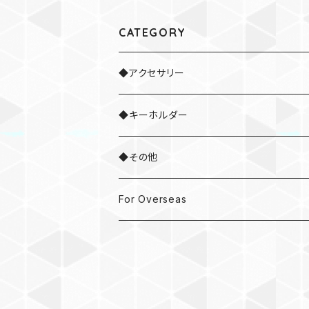
CATEGORY
◆アクセサリー
・ネックレス
◆キーホルダー
・ブレスレット
◆その他
・ネクタイピン
・ドラムスティック
For Overseas
・ピアス / イヤリング